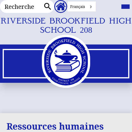
Recherche
En-
Me
prin
Français
tête
Bas
Recherche
Liens
Skip
RIVERSIDE BROOKFIELD HIGH
secondaires
to
SCHOOL 208
main
content
Ressources humaines