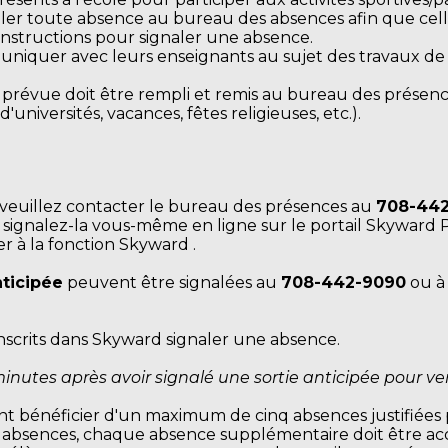
aler toute absence au bureau des absences afin que celle-
 instructions pour signaler une absence.
niquer avec leurs enseignants au sujet des travaux de r
 prévue doit être rempli et remis au bureau des présen
d'universités, vacances, fêtes religieuses, etc.).
veuillez contacter le bureau des présences au
708-44
u signalez-la vous-même en ligne sur le portail Skyward Po
r à la fonction Skyward .
nticipée
peuvent être signalées au
708-442-9090
ou à 
inscrits dans Skyward signaler une absence.
minutes après avoir signalé une sortie anticipée pour ve
nt bénéficier d'un maximum de cinq absences justifiées 
q absences, chaque absence supplémentaire doit être ac