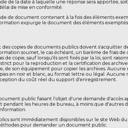
de de la date à laquelle une réponse sera apportée, soit
élai de mise en conformité.
de de document contenant à la fois des éléments exem
information expurge le document des éléments exemptés 
es copies de documents publics doivent s'acquitter des 
formation soumet, le cas échéant, un barème de frais de 
ais de copie, sauf lorsqu'ils sont fixés par la loi, sont ra
trict pour la reproduction et la certification des archiv
onne, de son équipement pour copier les archives. Aucun
pies en noir et blanc, au format lettre ou légal. Aucun
'exception du coût réel du support d'enregistrement.
 document public faisant l'objet d'une demande d'accès 
ct pendant les heures de bureau, à moins que d'autres dis
information.
cs sont immédiatement disponibles sur le site Web du 
es méthodes pour demander un document public.