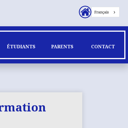
En-
Français
tête
Liens
secondaires
ÉTUDIANTS
PARENTS
CONTACT
ormation