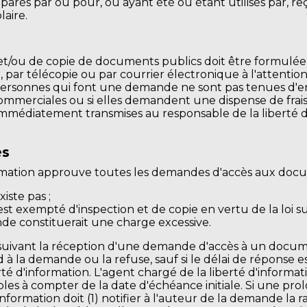
éparés par ou pour, ou ayant été ou étant utilisés par, re
laire.
/ou de copie de documents publics doit être formulée p
, par télécopie ou par courrier électronique à l'attentio
 personnes qui font une demande ne sont pas tenues d'en i
commerciales ou si elles demandent une dispense de frai
immédiatement transmises au responsable de la liberté d'
es
ormation approuve toutes les demandes d'accès aux docum
iste pas ;
exempté d'inspection et de copie en vertu de la loi sur 
e constituerait une charge excessive.
 suivant la réception d'une demande d'accès à un docum
nd à la demande ou la refuse, sauf si le délai de répons
iberté d'information. L'agent chargé de la liberté d'inform
les à compter de la date d'échéance initiale. Si une prol
nformation doit (1) notifier à l'auteur de la demande la ra