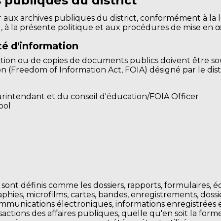
 publiques du district
ux archives publiques du district, conformément à la loi
IA), à la présente politique et aux procédures de mise en
té d'information
tion ou de copies de documents publics doivent être so
tion (Freedom of Information Act, FOIA) désigné par le distr
surintendant et du conseil d'éducation/FOIA Officer
ool
t sont définis comme les dossiers, rapports, formulaires, 
raphies, microfilms, cartes, bandes, enregistrements, doss
munications électroniques, informations enregistrées e
actions des affaires publiques, quelle qu'en soit la form