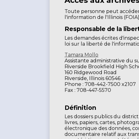
Accès aux archives
Toute personne peut accéder a
l'information de l'Illinois (FO
Responsable de la liber
Les demandes écrites d'inspec
loi sur la liberté de l'informa
Tamara Mollo
Assistante administrative du 
Riverside Brookfield High Sch
160 Ridgewood Road
Riverside, Illinois 60546
Phone : 708-442-7500 x2107
Fax : 708-447-5570
Définition
Les dossiers publics du distric
livres, papiers, cartes, photog
électronique des données, com
documentaire relatif aux trans