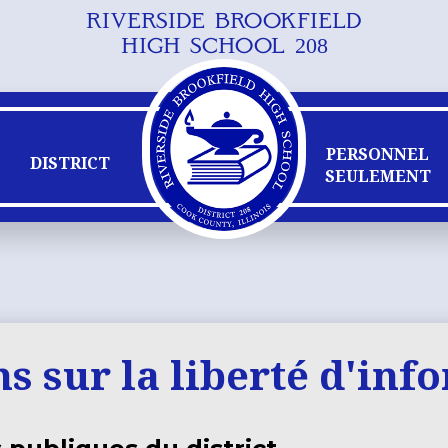
RIVERSIDE BROOKFIELD
Skip
HIGH SCHOOL 208
to
main
content
PERSONNEL
DISTRICT
SEULEMENT
s sur la liberté d'inf