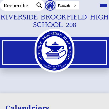
Recherche
En-
Me
prin
Français
tête
Bas
Recherche
Liens
Skip
RIVERSIDE BROOKFIELD HIGH
secondaires
to
SCHOOL 208
main
content
Calendriers