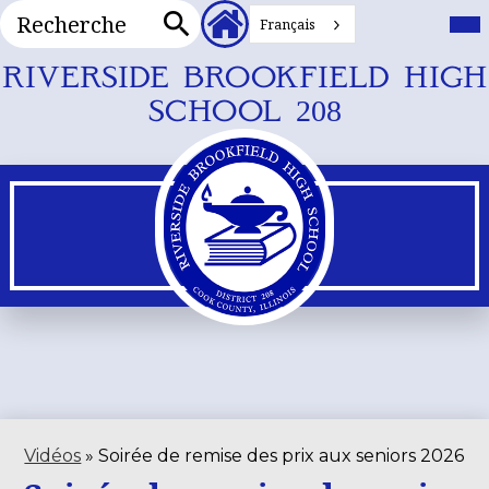
Recherche
En-
Me
prin
Français
tête
Bas
Recherche
Liens
Skip
RIVERSIDE BROOKFIELD HIGH
secondaires
to
SCHOOL 208
main
content
Vidéos
»
Soirée de remise des prix aux seniors 2026