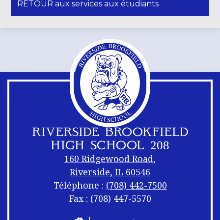
s'ouvre
RETOUR aux services aux étudiants
nouvelle
dans
fenêtre
une
nouvelle
fenêtre
RIVERSIDE BROOKFIELD
HIGH SCHOOL 208
160 Ridgewood Road,
Riverside, IL 60546
Téléphone :
(708) 442-7500
Fax : (708) 447-5570
Liens
Footer