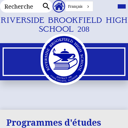
Recherche
En-
Me
prin
Français
tête
Bas
Recherche
Liens
Skip
RIVERSIDE BROOKFIELD HIGH
secondaires
to
SCHOOL 208
main
content
Programmes d'études